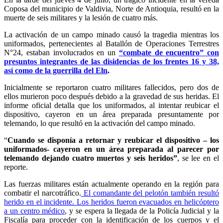
Coposa del municipio de Valdivia, Norte de Antioquia, resultó en la
muerte de seis militares y la lesión de cuatro más.
La activación de un campo minado causó la tragedia mientras los
uniformados, pertenecientes al Batallón de Operaciones Terrestres
N°24, estaban involucrados en un
“combate de encuentro” con
presuntos integrantes de las disidencias de los frentes 16 y 38,
así como de la guerrilla del Eln
.
Inicialmente se reportaron cuatro militares fallecidos, pero dos de
ellos murieron poco después debido a la gravedad de sus heridas. El
informe oficial detalla que los uniformados, al intentar reubicar el
dispositivo, cayeron en un área preparada presuntamente por
telemando, lo que resultó en la activación del campo minado.
“
Cuando se disponía a retornar y reubicar el dispositivo – los
uniformados- cayeron en un área preparada al parecer por
telemando dejando cuatro muertos y seis heridos”
, se lee en el
reporte.
Las fuerzas militares están actualmente operando en la región para
combatir el narcotráfico.
El comandante del pelotón también resultó
herido en el incidente. Los heridos fueron evacuados en helicóptero
a un centro médico
, y se espera la llegada de la Policía Judicial y la
Fiscalía para proceder con la identificación de los cuerpos y el