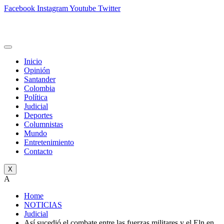
Facebook
Instagram
Youtube
Twitter
Inicio
Opinión
Santander
Colombia
Política
Judicial
Deportes
Columnistas
Mundo
Entretenimiento
Contacto
X
A
Home
NOTICIAS
Judicial
Así sucedió el combate entre las fuerzas militares y el Eln en