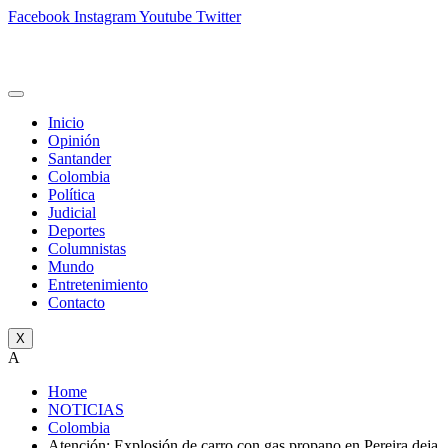
Facebook
Instagram
Youtube
Twitter
Inicio
Opinión
Santander
Colombia
Política
Judicial
Deportes
Columnistas
Mundo
Entretenimiento
Contacto
X
A
Home
NOTICIAS
Colombia
Atención: Explosión de carro con gas propano en Pereira deja