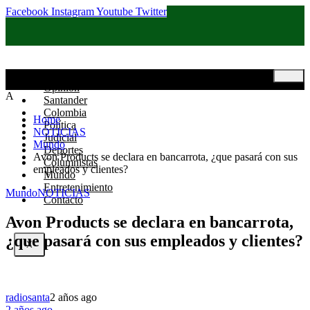
Facebook
Instagram
Youtube
Twitter
Inicio
Opinión
A
Santander
Colombia
Home
Política
NOTICIAS
Judicial
Mundo
Deportes
Avon Products se declara en bancarrota, ¿que pasará con sus
Columnistas
empleados y clientes?
Mundo
Entretenimiento
Mundo
NOTICIAS
Contacto
Avon Products se declara en bancarrota,
¿que pasará con sus empleados y clientes?
X
radiosanta
2 años ago
2 años ago