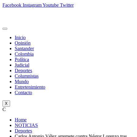
Facebook
Instagram
Youtube
Twitter
Inicio
Opinión
Santander
Colombia
Política
Judicial
Deportes
Columnistas
Mundo
Entretenimiento
Contacto
X
C
Home
NOTICIAS
Deportes
Carlos Antonio Vélez arremete contra Néstor Lorenzo tras