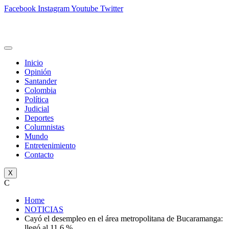
Facebook
Instagram
Youtube
Twitter
Inicio
Opinión
Santander
Colombia
Política
Judicial
Deportes
Columnistas
Mundo
Entretenimiento
Contacto
X
C
Home
NOTICIAS
Cayó el desempleo en el área metropolitana de Bucaramanga:
llegó al 11,6 %