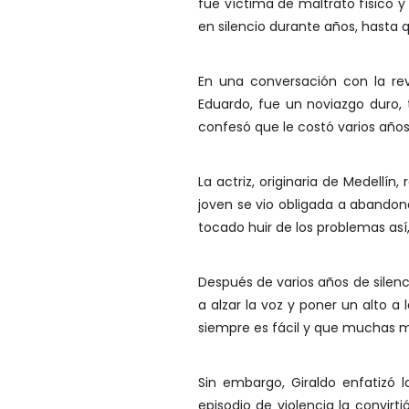
fue víctima de maltrato físico y
en silencio durante años, hasta q
En una conversación con la revi
Eduardo, fue un noviazgo duro, t
confesó que le costó varios años
La actriz, originaria de Medell
joven se vio obligada a abandona
tocado huir de los problemas así
Después de varios años de silenc
a alzar la voz y poner un alto a
siempre es fácil y que muchas mu
Sin embargo, Giraldo enfatizó l
episodio de violencia la convir