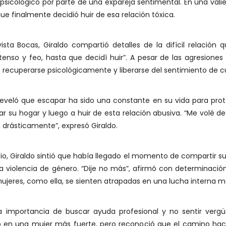
 psicológico por parte de una expareja sentimental. En una vali
ue finalmente decidió huir de esa relación tóxica.
sta Bocas, Giraldo compartió detalles de la difícil relación 
enso y feo, hasta que decidí huir”. A pesar de las agresiones 
 recuperarse psicológicamente y liberarse del sentimiento de c
ín, reveló que escapar ha sido una constante en su vida para p
r su hogar y luego a huir de esta relación abusiva. “Me volé d
, drásticamente”, expresó Giraldo.
io, Giraldo sintió que había llegado el momento de compartir su
 la violencia de género. “Dije no más”, afirmó con determinaci
jeres, como ella, se sienten atrapadas en una lucha interna ma
a importancia de buscar ayuda profesional y no sentir vergüe
tió en una mujer más fuerte, pero reconoció que el camino haci