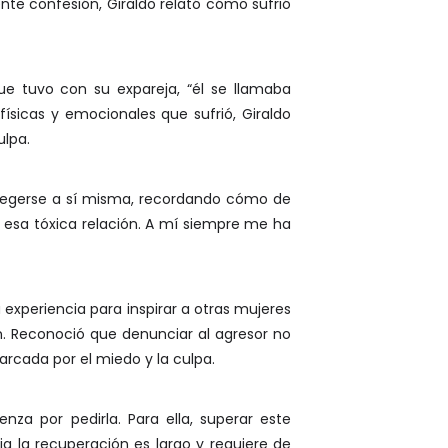
ente confesión, Giraldo relató cómo sufrió
que tuvo con su expareja, “él se llamaba
físicas y emocionales que sufrió, Giraldo
ulpa.
rotegerse a sí misma, recordando cómo de
e esa tóxica relación. A mí siempre me ha
 experiencia para inspirar a otras mujeres
ón. Reconoció que denunciar al agresor no
rcada por el miedo y la culpa.
nza por pedirla. Para ella, superar este
a la recuperación es largo y requiere de