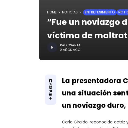
HOME
NOTICIAS
ENTRETENIMIENTO
NOTI
“Fue un noviazgo du
víctima de maltra
RADIOSANTA
2 AÑOS AGO
La presentadora C
una situación sent
un noviazgo duro, 
Carla Giraldo, reconocida actriz 