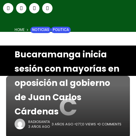
HOME
NOTICIAS
POLITICA
Concejo de
Bucaramanga inicia
sesión con mayorías en
oposición al gobierno
C
de Juan Carlos
Cárdenas
RADIOSANTA
3 AÑOS AGO
277,0 VIEWS
0 COMMENTS
3 AÑOS AGO