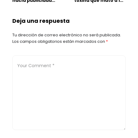
hacía publicidad
toxina que mató a 120
política para un
delfines?
candidato
Deja una respuesta
Tu dirección de correo electrónico no será publicada.
Los campos obligatorios están marcados con
*