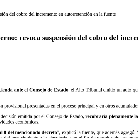
ión del cobro del incremento en autorretención en la fuente
erno: revoca suspensión del cobro del incre
cienda ante el Consejo de Estado
, el Alto Tribunal emitió un auto qu
 provisional presentadas en el proceso principal y en otros acumulado
 decisión emitida por el Consejo de Estado,
recobraría plenamente la
tividades económicas.
 al 8 del mencionado decreto
”, explicó la fuente, que además agregó: 
a del mes siguiente a la ejecutoria, con el fin de permitir ajustes oper