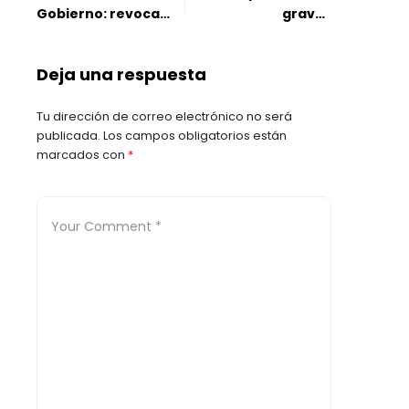
Gobierno: revoca
graves
suspensión del
señalamientos
cobro del
contra Armando
Deja una respuesta
incremento en
Benedetti y revela
autorretención en la
para qué lo quieren
Tu dirección de correo electrónico no será
fuente
en la campaña de
publicada.
Los campos obligatorios están
Iván Cepeda
marcados con
*