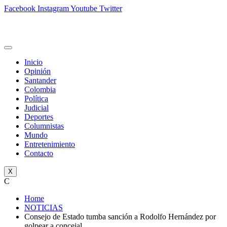
Facebook
Instagram
Youtube
Twitter
Inicio
Opinión
Santander
Colombia
Política
Judicial
Deportes
Columnistas
Mundo
Entretenimiento
Contacto
X
C
Home
NOTICIAS
Consejo de Estado tumba sanción a Rodolfo Hernández por
golpear a concejal