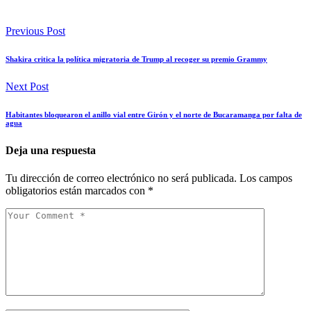
Previous Post
Shakira critica la política migratoria de Trump al recoger su premio Grammy
Next Post
Habitantes bloquearon el anillo vial entre Girón y el norte de Bucaramanga por falta de
agua
Deja una respuesta
Tu dirección de correo electrónico no será publicada.
Los campos
obligatorios están marcados con
*