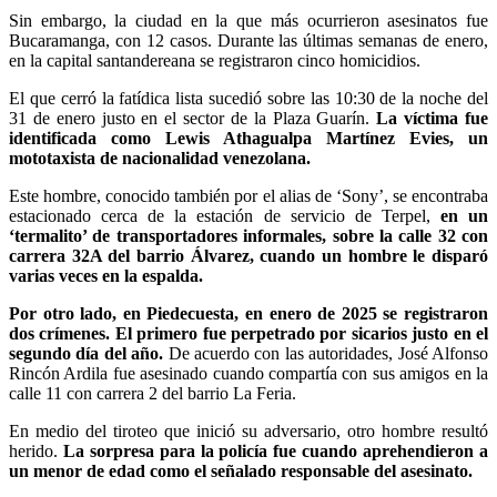
Sin embargo, la ciudad en la que más ocurrieron asesinatos fue
Bucaramanga, con 12 casos. Durante las últimas semanas de enero,
en la capital santandereana se registraron cinco homicidios.
El que cerró la fatídica lista sucedió sobre las 10:30 de la noche del
31 de enero justo en el sector de la Plaza Guarín.
La víctima fue
identificada como Lewis Athagualpa Martínez Evies, un
mototaxista de nacionalidad venezolana.
Este hombre, conocido también por el alias de ‘Sony’, se encontraba
estacionado cerca de la estación de servicio de Terpel,
en un
‘termalito’ de transportadores informales, sobre la calle 32 con
carrera 32A del barrio Álvarez, cuando un hombre le disparó
varias veces en la espalda.
Por otro lado, en Piedecuesta, en enero de 2025 se registraron
dos crímenes. El primero fue perpetrado por sicarios justo en el
segundo día del año.
De acuerdo con las autoridades, José Alfonso
Rincón Ardila fue asesinado cuando compartía con sus amigos en la
calle 11 con carrera 2 del barrio La Feria.
En medio del tiroteo que inició su adversario, otro hombre resultó
herido.
La sorpresa para la policía fue cuando aprehendieron a
un menor de edad como el señalado responsable del asesinato.