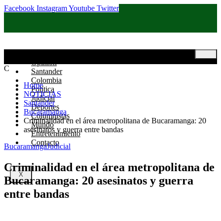
Facebook
Instagram
Youtube
Twitter
Inicio
Opinión
C
Santander
Colombia
Home
Política
NOTICIAS
Judicial
Santander
Deportes
Bucaramanga
Columnistas
Criminalidad en el área metropolitana de Bucaramanga: 20
Mundo
asesinatos y guerra entre bandas
Entretenimiento
Contacto
Bucaramanga
Judicial
Criminalidad en el área metropolitana de
X
Bucaramanga: 20 asesinatos y guerra
entre bandas