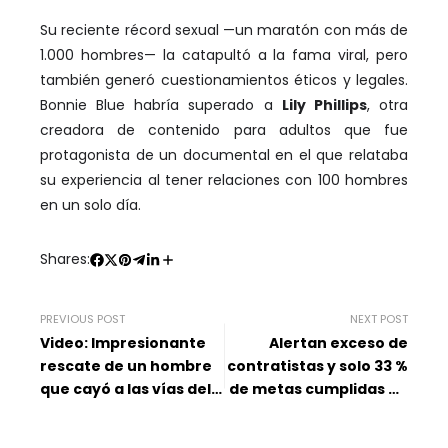
Su reciente récord sexual —un maratón con más de
1.000 hombres— la catapultó a la fama viral, pero
también generó cuestionamientos éticos y legales.
Bonnie Blue habría superado a
Lily Phillips
, otra
creadora de contenido para adultos que fue
protagonista de un documental en el que relataba
su experiencia al tener relaciones con 100 hombres
en un solo día.
Shares:
PREVIOUS POST
NEXT POST
Video: Impresionante
Alertan exceso de
rescate de un hombre
contratistas y solo 33 %
que cayó a las vías del
de metas cumplidas en
Metro en España
la Alcaldía de
Bucaramanga: Javier