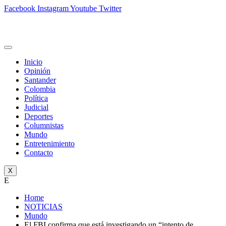
Facebook
Instagram
Youtube
Twitter
Inicio
Opinión
Santander
Colombia
Política
Judicial
Deportes
Columnistas
Mundo
Entretenimiento
Contacto
X
E
Home
NOTICIAS
Mundo
El FBI confirma que está investigando un “intento de