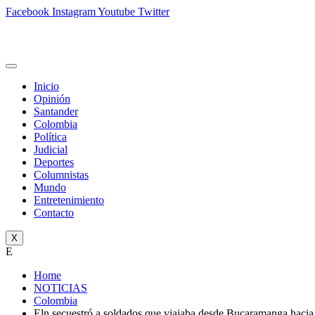
Facebook
Instagram
Youtube
Twitter
Inicio
Opinión
Santander
Colombia
Política
Judicial
Deportes
Columnistas
Mundo
Entretenimiento
Contacto
X
E
Home
NOTICIAS
Colombia
Eln secuestró a soldados que viajaba desde Bucaramanga haci