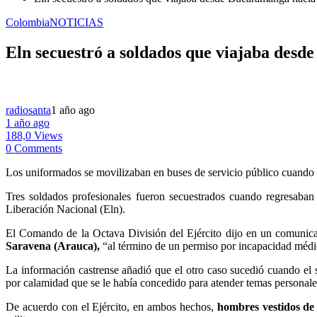
Colombia
NOTICIAS
Eln secuestró a soldados que viajaba des
radiosanta
1 año ago
1 año ago
188,0 Views
0 Comments
Los uniformados se movilizaban en buses de servicio público cuando f
Tres soldados profesionales fueron secuestrados cuando regresaban 
Liberación Nacional (Eln).
El Comando de la Octava División del Ejército dijo en un comunica
Saravena (Arauca),
“al término de un permiso por incapacidad médic
La información castrense añadió que el otro caso sucedió cuando el
por calamidad que se le había concedido para atender temas personale
De acuerdo con el Ejército, en ambos hechos,
hombres vestidos de 