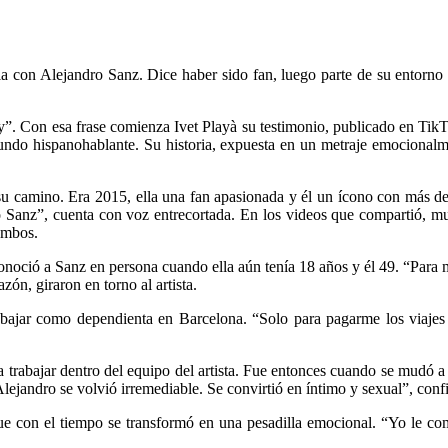
ia con Alejandro Sanz. Dice haber sido fan, luego parte de su entorn
oy”. Con esa frase comienza Ivet Playà su testimonio, publicado en TikTo
ndo hispanohablante. Su historia, expuesta en un metraje emocionalmen
 su camino. Era 2015, ella una fan apasionada y él un ícono con más d
anz”, cuenta con voz entrecortada. En los videos que compartió, mue
 ambos.
conoció a Sanz en persona cuando ella aún tenía 18 años y él 49. “Para
zón, giraron en torno al artista.
abajar como dependienta en Barcelona. “Solo para pagarme los viajes
a trabajar dentro del equipo del artista. Fue entonces cuando se mudó
jandro se volvió irremediable. Se convirtió en íntimo y sexual”, confi
e con el tiempo se transformó en una pesadilla emocional. “Yo le co