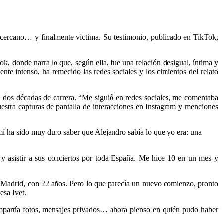
o cercano… y finalmente víctima. Su testimonio, publicado en TikTok,
k, donde narra lo que, según ella, fue una relación desigual, íntima y
te intenso, ha remecido las redes sociales y los cimientos del relato
e dos décadas de carrera. “Me siguió en redes sociales, me comentaba
stra capturas de pantalla de interacciones en Instagram y menciones
 mí ha sido muy duro saber que Alejandro sabía lo que yo era: una
 y asistir a sus conciertos por toda España. Me hice 10 en un mes y
 a Madrid, con 22 años. Pero lo que parecía un nuevo comienzo, pronto
esa Ivet.
mpartía fotos, mensajes privados… ahora pienso en quién pudo haber