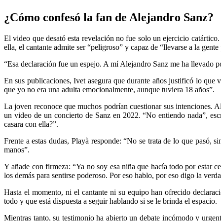
¿Cómo confesó la fan de Alejandro Sanz?
El video que desató esta revelación no fue solo un ejercicio catártico
ella, el cantante admite ser “peligroso” y capaz de “llevarse a la gente
“Esa declaración fue un espejo. A mí Alejandro Sanz me ha llevado por
En sus publicaciones, Ivet asegura que durante años justificó lo que 
que yo no era una adulta emocionalmente, aunque tuviera 18 años”.
La joven reconoce que muchos podrían cuestionar sus intenciones. Al
un video de un concierto de Sanz en 2022. “No entiendo nada”, esc
casara con ella?”.
Frente a estas dudas, Playà responde: “No se trata de lo que pasó, 
manos”.
Y añade con firmeza: “Ya no soy esa niña que hacía todo por estar c
los demás para sentirse poderoso. Por eso hablo, por eso digo la verd
Hasta el momento, ni el cantante ni su equipo han ofrecido declarac
todo y que está dispuesta a seguir hablando si se le brinda el espacio.
Mientras tanto, su testimonio ha abierto un debate incómodo y urgente