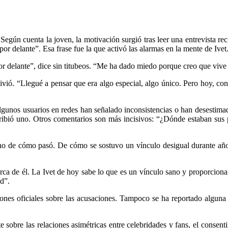
. Según cuenta la joven, la motivación surgió tras leer una entrevista 
 por delante”. Esa frase fue la que activó las alarmas en la mente de Ivet
 delante”, dice sin titubeos. “Me ha dado miedo porque creo que vive e
vivió. “Llegué a pensar que era algo especial, algo único. Pero hoy, co
gunos usuarios en redes han señalado inconsistencias o han desestima
ribió uno. Otros comentarios son más incisivos: “¿Dónde estaban sus 
sino de cómo pasó. De cómo se sostuvo un vínculo desigual durante año
erca de él. La Ivet de hoy sabe lo que es un vínculo sano y proporcion
ad”.
iones oficiales sobre las acusaciones. Tampoco se ha reportado alguna
 sobre las relaciones asimétricas entre celebridades y fans, el consen