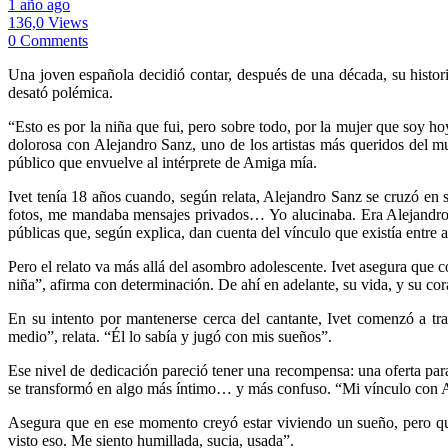
1 año ago
136,0 Views
0 Comments
Una joven española decidió contar, después de una década, su histor
desató polémica.
“Esto es por la niña que fui, pero sobre todo, por la mujer que soy h
dolorosa con Alejandro Sanz, uno de los artistas más queridos del mu
público que envuelve al intérprete de Amiga mía.
Ivet tenía 18 años cuando, según relata, Alejandro Sanz se cruzó en
fotos, me mandaba mensajes privados… Yo alucinaba. Era Alejandro S
públicas que, según explica, dan cuenta del vínculo que existía entre
Pero el relato va más allá del asombro adolescente. Ivet asegura que 
niña”, afirma con determinación. De ahí en adelante, su vida, y su cora
En su intento por mantenerse cerca del cantante, Ivet comenzó a tr
medio”, relata. “Él lo sabía y jugó con mis sueños”.
Ese nivel de dedicación pareció tener una recompensa: una oferta par
se transformó en algo más íntimo… y más confuso. “Mi vínculo con Ale
Asegura que en ese momento creyó estar viviendo un sueño, pero qu
visto eso. Me siento humillada, sucia, usada”.