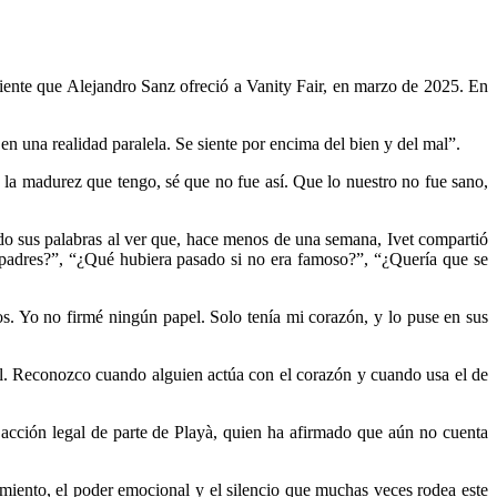
reciente que Alejandro Sanz ofreció a Vanity Fair, en marzo de 2025. En
.
n una realidad paralela. Se siente por encima del bien y del mal”.
n la madurez que tengo, sé que no fue así. Que lo nuestro no fue sano,
do sus palabras al ver que, hace menos de una semana, Ivet compartió
padres?”, “¿Qué hubiera pasado si no era famoso?”, “¿Quería que se
s. Yo no firmé ningún papel. Solo tenía mi corazón, y lo puse en sus
al. Reconozco cuando alguien actúa con el corazón y cuando usa el de
 acción legal de parte de Playà, quien ha afirmado que aún no cuenta
timiento, el poder emocional y el silencio que muchas veces rodea este