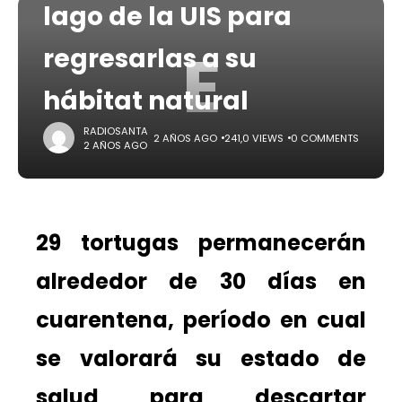
lago de la UIS para
E
regresarlas a su
hábitat natural
RADIOSANTA
2 AÑOS AGO
241,0 VIEWS
0 COMMENTS
2 AÑOS AGO
29 tortugas permanecerán
alrededor de 30 días en
cuarentena, período en cual
se valorará su estado de
salud para descartar