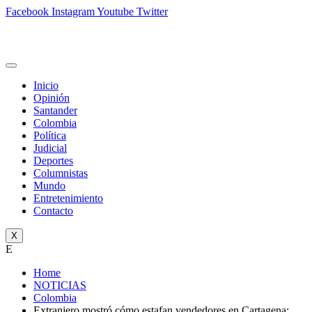
Facebook
Instagram
Youtube
Twitter
Inicio
Opinión
Santander
Colombia
Política
Judicial
Deportes
Columnistas
Mundo
Entretenimiento
Contacto
X
E
Home
NOTICIAS
Colombia
Extranjero mostró cómo estafan vendedores en Cartagena: