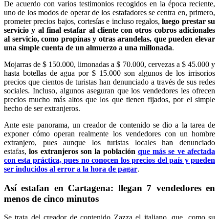
De acuerdo con varios testimonios recogidos en la época reciente,
uno de los modos de operar de los estafadores se centra en, primero,
prometer precios bajos, cortesías e incluso regalos,
luego prestar su
servicio y al final estafar al cliente con otros cobros adicionales
al servicio, como propinas y otras arandelas, que pueden elevar
una simple cuenta de un almuerzo a una millonada
.
Mojarras de $ 150.000, limonadas a $ 70.000, cervezas a $ 45.000 y
hasta botellas de agua por $ 15.000 son algunos de los irrisorios
precios que cientos de turistas han denunciado a través de sus redes
sociales. Incluso, algunos aseguran que los vendedores les ofrecen
precios mucho más altos que los que tienen fijados, por el simple
hecho de ser extranjeros.
Ante este panorama, un creador de contenido se dio a la tarea de
exponer cómo operan realmente los vendedores con un hombre
extranjero, pues aunque los turistas locales han denunciado
estafas,
los extranjeros son la población
que más se ve afectada
con esta práctica, pues no conocen los precios del país y pueden
ser inducidos al error a la hora de pagar
.
Así estafan en Cartagena: llegan 7 vendedores en
menos de cinco minutos
Se trata del creador de contenido Zazza el italiano, que, como su