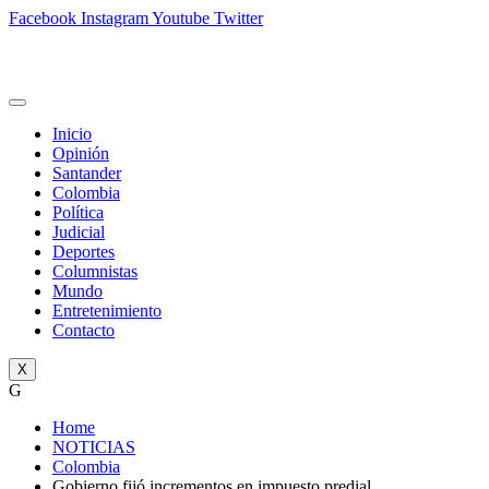
Facebook
Instagram
Youtube
Twitter
Inicio
Opinión
Santander
Colombia
Política
Judicial
Deportes
Columnistas
Mundo
Entretenimiento
Contacto
X
G
Home
NOTICIAS
Colombia
Gobierno fijó incrementos en impuesto predial