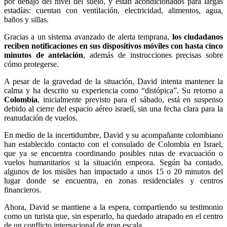
por debajo del nivel del suelo, y están acondicionados para largas
estadías: cuentan con ventilación, electricidad, alimentos, agua,
baños y sillas.
Gracias a un sistema avanzado de alerta temprana,
los ciudadanos
reciben notificaciones en sus dispositivos móviles con hasta cinco
minutos de antelación
, además de instrucciones precisas sobre
cómo protegerse.
A pesar de la gravedad de la situación, David intenta mantener la
calma y ha descrito su experiencia como “distópica”. Su retorno a
Colombia
, inicialmente previsto para el sábado, está en suspenso
debido al cierre del espacio aéreo israelí, sin una fecha clara para la
reanudación de vuelos.
En medio de la incertidumbre, David y su acompañante colombiano
han establecido contacto con el consulado de Colombia en Israel,
que ya se encuentra coordinando posibles rutas de evacuación o
vuelos humanitarios si la situación empeora. Según ha contado,
algunos de los misiles han impactado a unos 15 o 20 minutos del
lugar donde se encuentra, en zonas residenciales y centros
financieros.
Ahora, David se mantiene a la espera, compartiendo su testimonio
como un turista que, sin esperarlo, ha quedado atrapado en el centro
de un conflicto internacional de gran escala.