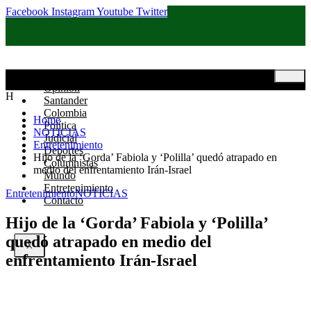
Facebook
Instagram
Youtube
Twitter
Inicio
Opinión
H
Santander
Colombia
Home
Política
NOTICIAS
Judicial
Entretenimiento
Deportes
Hijo de la ‘Gorda’ Fabiola y ‘Polilla’ quedó atrapado en
Columnistas
medio del enfrentamiento Irán-Israel
Mundo
Entretenimiento
Entretenimiento
NOTICIAS
Contacto
Hijo de la ‘Gorda’ Fabiola y ‘Polilla’
quedó atrapado en medio del
X
enfrentamiento Irán-Israel