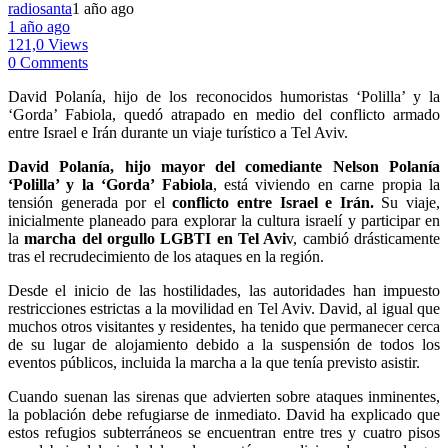
radiosanta
1 año ago
1 año ago
121,0 Views
0 Comments
David Polanía, hijo de los reconocidos humoristas ‘Polilla’ y la
‘Gorda’ Fabiola, quedó atrapado en medio del conflicto armado
entre Israel e Irán durante un viaje turístico a Tel Aviv.
David Polanía, hijo mayor del comediante Nelson Polanía
‘Polilla’ y la ‘Gorda’ Fabiola
, está viviendo en carne propia la
tensión generada por el
conflicto entre Israel e Irán.
Su viaje,
inicialmente planeado para explorar la cultura israelí y participar en
la
marcha del orgullo LGBTI en Tel Avi
v, cambió drásticamente
tras el recrudecimiento de los ataques en la región.
Desde el inicio de las hostilidades, las autoridades han impuesto
restricciones estrictas a la movilidad en Tel Aviv. David, al igual que
muchos otros visitantes y residentes, ha tenido que permanecer cerca
de su lugar de alojamiento debido a la suspensión de todos los
eventos públicos, incluida la marcha a la que tenía previsto asistir.
Cuando suenan las sirenas que advierten sobre ataques inminentes,
la población debe refugiarse de inmediato. David ha explicado que
estos refugios subterráneos se encuentran entre tres y cuatro pisos