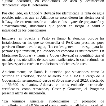
algunas ocasiones, en condiciones de aseo y desinfección
deficientes”, dijo la Defensoría.
Por otro lado, en Chocó y Boyacá fue identificada la falta de agua
potable, mientras que en Atlántico se encendieron las alertas por el
hallazgo de excrementos de animales en los lugares de preparación y
almacenamiento, situaciones que ponen en riesgo la salud e
integridad de los beneficiarios.
Inclusive, en Soacha y Pasto se llamó la atención porque las
instalaciones en las que se desarrolla el PAE son precarias, pues
persisten filtraciones de agua, “las cuales generan un riesgo para las
personas que transitan, y el espacio del comedor es insuficiente”. En
Magangué (Bolívar) y Tunja y Coper (Boyacá) se identificó que el
menaje y los utensilios de aseo son insuficientes, lo cual redunda en
que los espacios estén en condiciones deficientes de aseo.
Adicionalmente, se llamó la atención por situaciones como la
ocurrida en Córdoba, donde se alertó que el PAE a cargo de la
Gobernación se suspendió desde el 30 de mayo del 2023, afectando
a 156.690 estudiantes. Además, en otras entidades territoriales
certificadas, como Amazonas, Cesar y Guaviare, el Programa
presenta alerta de suspensión.
“En términos generales, evidenciamos un promedio de
cumplimiento del 69,5% en el componente de calidad e inocuidad.