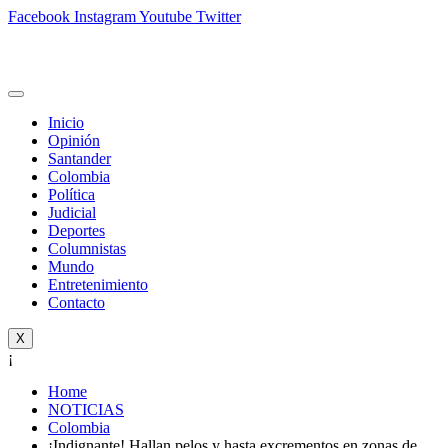
Facebook
Instagram
Youtube
Twitter
Inicio
Opinión
Santander
Colombia
Política
Judicial
Deportes
Columnistas
Mundo
Entretenimiento
Contacto
X
¡
Home
NOTICIAS
Colombia
¡Indignante! Hallan pelos y hasta excrementos en zonas de