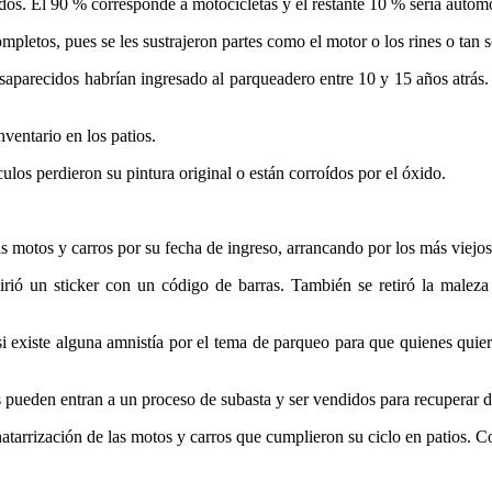
os. El 90 % corresponde a motocicletas y el restante 10 % sería autom
letos, pues se les sustrajeron partes como el motor o los rines o tan s
esaparecidos habrían ingresado al parqueadero entre 10 y 15 años atrás.
ventario en los patios.
culos perdieron su pintura original o están corroídos por el óxido.
as motos y carros por su fecha de ingreso, arrancando por los más viejos
irió un sticker con un código de barras. También se retiró la malez
si existe alguna amnistía por el tema de parqueo para que quienes quiera
s pueden entran a un proceso de subasta y ser vendidos para recuperar di
tarrización de las motos y carros que cumplieron su ciclo en patios. Con