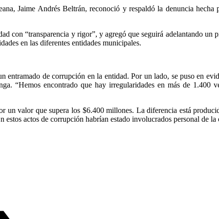
ereana, Jaime Andrés Beltrán, reconoció y respaldó la denuncia hecha 
dad con “transparencia y rigor”, y agregó que seguirá adelantando un 
idades en las diferentes entidades municipales.
 un entramado de corrupción en la entidad. Por un lado, se puso en ev
nga. “Hemos encontrado que hay irregularidades en más de 1.400 veh
 un valor que supera los $6.400 millones. La diferencia está producida 
 estos actos de corrupción habrían estado involucrados personal de la 