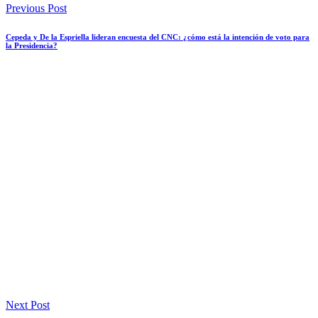
Previous Post
Cepeda y De la Espriella lideran encuesta del CNC: ¿cómo está la intención de voto para
la Presidencia?
Next Post