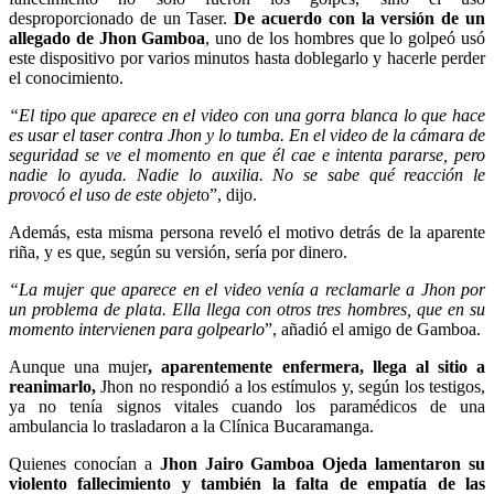
desproporcionado de un Taser.
De acuerdo con la versión de un
allegado de Jhon Gamboa
, uno de los hombres que lo golpeó usó
este dispositivo por varios minutos hasta doblegarlo y hacerle perder
el conocimiento.
“El tipo que aparece en el video con una gorra blanca lo que hace
es usar el taser contra Jhon y lo tumba. En el video de la cámara de
seguridad se ve el momento en que él cae e intenta pararse, pero
nadie lo ayuda. Nadie lo auxilia. No se sabe qué reacción le
provocó el uso de este objet
o”, dijo.
Además, esta misma persona reveló el motivo detrás de la aparente
riña, y es que, según su versión, sería por dinero.
“La mujer que aparece en el video venía a reclamarle a Jhon por
un problema de plata. Ella llega con otros tres hombres, que en su
momento intervienen para golpearlo
”, añadió el amigo de Gamboa.
Aunque una mujer
, aparentemente enfermera, llega al sitio a
reanimarlo,
Jhon no respondió a los estímulos y, según los testigos,
ya no tenía signos vitales cuando los paramédicos de una
ambulancia lo trasladaron a la Clínica Bucaramanga.
Quienes conocían a
Jhon Jairo Gamboa Ojeda lamentaron su
violento fallecimiento y también la falta de empatía de las