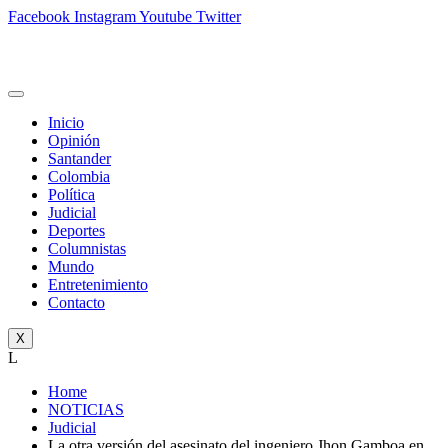
Facebook
Instagram
Youtube
Twitter
Inicio
Opinión
Santander
Colombia
Política
Judicial
Deportes
Columnistas
Mundo
Entretenimiento
Contacto
X
L
Home
NOTICIAS
Judicial
La otra versión del asesinato del ingeniero Jhon Gamboa en