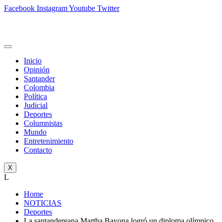
Facebook
Instagram
Youtube
Twitter
Inicio
Opinión
Santander
Colombia
Política
Judicial
Deportes
Columnistas
Mundo
Entretenimiento
Contacto
X
L
Home
NOTICIAS
Deportes
La santandereana Martha Bayona logró un diploma olímpico