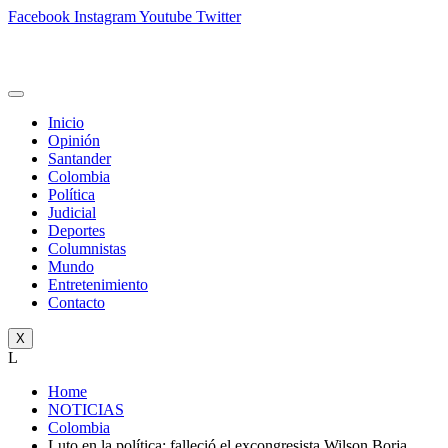
Facebook
Instagram
Youtube
Twitter
Inicio
Opinión
Santander
Colombia
Política
Judicial
Deportes
Columnistas
Mundo
Entretenimiento
Contacto
X
L
Home
NOTICIAS
Colombia
Luto en la política: falleció el excongresista Wilson Borja