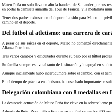
Mateo Peña no solo lleva en alto la bandera de Santander por sus resu
en portar la camiseta amarilla del Tour de Francia, y la medallista mu
Tener dos padres exitosos en el deporte ha sido para Mateo un privi
camino en el deporte.
Del fútbol al atletismo: una carrera de car
A pesar de sus raíces en el deporte, Mateo no comenzó directamente
Alianza Petrolera.
Tras varios cambios y dificultades durante su paso por el fútbol profe
Su familia siempre estuvo al tanto de la situación y lo apoyó en su de
Aunque inicialmente hubo incertidumbre sobre el cambio, con el tiemp
En el tiempo de práctica en atletismo, ha cosechado importantes resu
Delegación colombiana con 8 medallas en
La destacada actuación de Mateo Peña fue clave en la sobresaliente pr
Además de Peña, Rosangélica Escobar se colgó el oro en los 400 metro