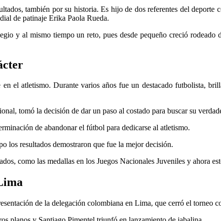
ltados, también por su historia. Es hijo de dos referentes del deporte
ndial de patinaje Erika Paola Rueda.
legio y al mismo tiempo un reto, pues desde pequeño creció rodeado d
ácter
 en el atletismo. Durante varios años fue un destacado futbolista, b
sional, tomó la decisión de dar un paso al costado para buscar su verdad
terminación de abandonar el fútbol para dedicarse al atletismo.
o los resultados demostraron que fue la mejor decisión.
ltados, como las medallas en los Juegos Nacionales Juveniles y ahora e
 Lima
esentación de la delegación colombiana en Lima, que cerró el torneo co
s planos y Santiago Pimentel triunfó en lanzamiento de jabalina.