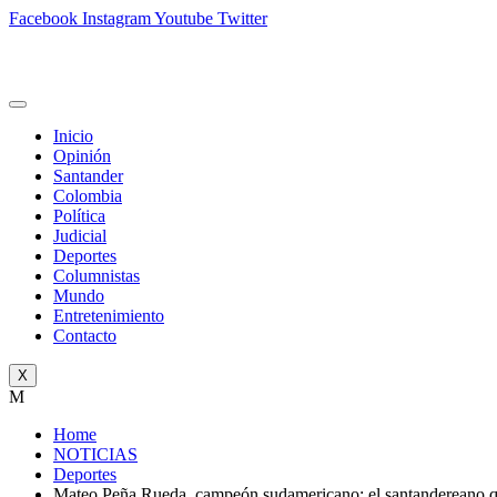
Facebook
Instagram
Youtube
Twitter
Inicio
Opinión
Santander
Colombia
Política
Judicial
Deportes
Columnistas
Mundo
Entretenimiento
Contacto
X
M
Home
NOTICIAS
Deportes
Mateo Peña Rueda, campeón sudamericano: el santandereano 