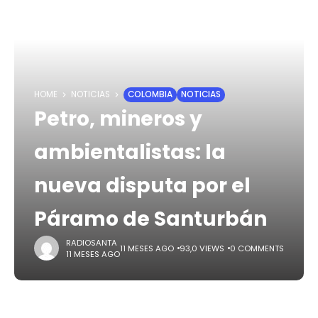
HOME
NOTICIAS
COLOMBIA
NOTICIAS
Petro, mineros y
ambientalistas: la
nueva disputa por el
Páramo de Santurbán
RADIOSANTA
11 MESES AGO
93,0 VIEWS
0 COMMENTS
11 MESES AGO