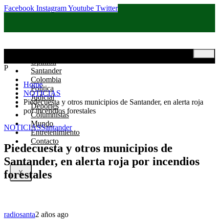
Facebook
Instagram
Youtube
Twitter
Inicio
Opinión
P
Santander
Colombia
Home
Política
NOTICIAS
Judicial
Piedecuesta y otros municipios de Santander, en alerta roja
Deportes
por incendios forestales
Columnistas
Mundo
NOTICIAS
Santander
Entretenimiento
Contacto
Piedecuesta y otros municipios de
Santander, en alerta roja por incendios
forestales
X
radiosanta
2 años ago