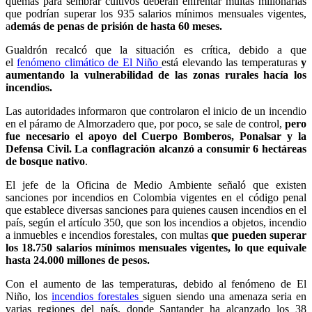
quemas para sembrar cultivos deberán enfrentar multas millonarias
que podrían superar los 935 salarios mínimos mensuales vigentes,
a
demás de penas de prisión de hasta 60 meses.
Gualdrón recalcó que la situación es crítica, debido a que
el
fenómeno climático de El Niño
está elevando las temperaturas
y
aumentando la vulnerabilidad de las zonas rurales hacía los
incendios.
Las autoridades informaron que controlaron el inicio de un incendio
en el páramo de Almorzadero que, por poco, se sale de control,
pero
fue necesario el apoyo del Cuerpo Bomberos, Ponalsar y la
Defensa Civil. La conflagración alcanzó a consumir 6 hectáreas
de bosque nativo
.
El jefe de la Oficina de Medio Ambiente señaló que existen
sanciones por incendios en Colombia vigentes en el código penal
que establece diversas sanciones para quienes causen incendios en el
país, según el artículo 350, que son los incendios a objetos, incendio
a inmuebles e incendios forestales, con multas
que pueden superar
los 18.750 salarios mínimos mensuales vigentes, lo que equivale
hasta 24.000 millones de pesos.
Con el aumento de las temperaturas, debido al fenómeno de El
Niño, los
incendios forestales
siguen siendo una amenaza seria en
varias regiones del país, donde Santander ha alcanzado los 38