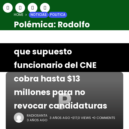
HOME
NOTICIAS
POLITICA
Polémica: Rodolfo
Hernández denuncia
que supuesto
funcionario del CNE
cobra hasta $13
P
millones para no
revocar candidaturas
RADIOSANTA
3 AÑOS AGO
217,0 VIEWS
0 COMMENTS
3 AÑOS AGO