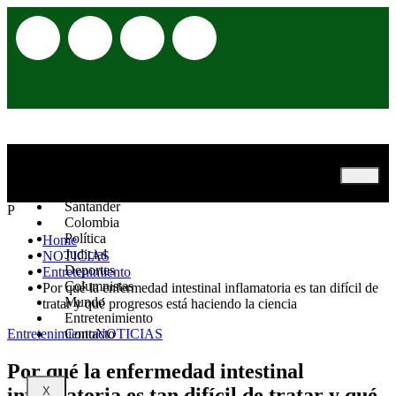
Inicio
Opinión
Santander
P
Colombia
Política
Home
Judicial
NOTICIAS
Deportes
Entretenimiento
Columnistas
Por qué la enfermedad intestinal inflamatoria es tan difícil de
Mundo
tratar y qué progresos está haciendo la ciencia
Entretenimiento
Entretenimiento
Contacto
NOTICIAS
Por qué la enfermedad intestinal
inflamatoria es tan difícil de tratar y qué
X