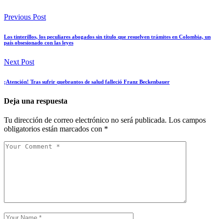
Previous Post
Los tinterillos, los peculiares abogados sin título que resuelven trámites en Colombia, un
país obsesionado con las leyes
Next Post
¡Atención! Tras sufrir quebrantos de salud falleció Franz Beckenbauer
Deja una respuesta
Tu dirección de correo electrónico no será publicada.
Los campos
obligatorios están marcados con
*