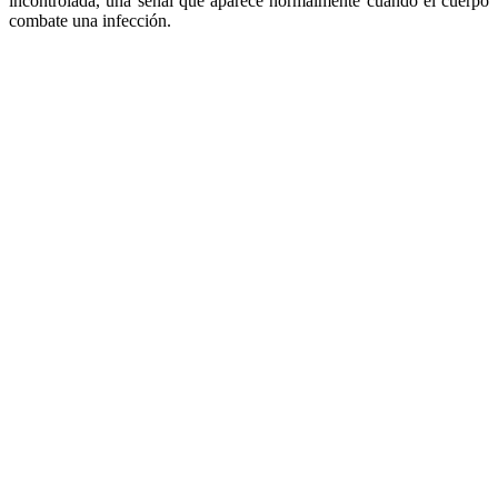
incontrolada, una señal que aparece normalmente cuando el cuerpo
combate una infección.