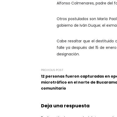
Alfonso Colmenares, padre del f
Otros postulados son María Paola
gobierno de Iván Duque; el exmag
Cabe resaltar que el destituido 
falle ya después del 15 de ener
designación.
PREVIOUS POST
12 personas fueron capturadas en ope
microtráfico en el norte de Bucaraman
comunitario
Deja una respuesta