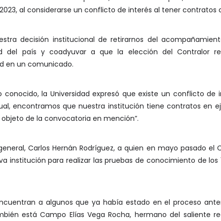
2023, al considerarse un conflicto de interés al tener contratos 
stra decisión institucional de retirarnos del acompañamien
dad del país y coadyuvar a que la elección del Contralor re
dad en un comunicado.
onocido, la Universidad expresó que existe un conflicto de in
ctual, encontramos que nuestra institución tiene contratos en e
s objeto de la convocatoria en mención”.
 general, Carlos Hernán Rodríguez, a quien en mayo pasado el C
 institución para realizar las pruebas de conocimiento de los 1
 encuentran a algunos que ya había estado en el proceso anter
mbién está Campo Elías Vega Rocha, hermano del saliente reg