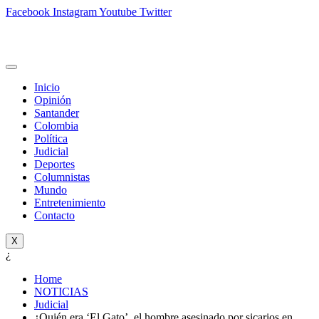
Facebook
Instagram
Youtube
Twitter
Inicio
Opinión
Santander
Colombia
Política
Judicial
Deportes
Columnistas
Mundo
Entretenimiento
Contacto
X
¿
Home
NOTICIAS
Judicial
¿Quién era ‘El Gato’, el hombre asesinado por sicarios en