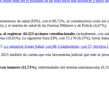
se ajuste debe ser el resultado de un gran pacto que involucre a todos los
promotoras de salud (EPS), con el 80,72%, se constituyeron como las e
), y el sistema de salud de las Fuerzas Militares y de Policía (4,47%).
 al registrar 44.323 acciones constitucionales
(actualmente, con má
utelas (10,01%). Le siguieron Sura EPS, con 15.170 (9,37%), Savia Sal
85.
Le siguieron Asmet Salud, con 68; Comfaoriente, con 57; Servicio O
el 2023 también da cuenta que esta herramienta judicial que más se prese
decen tumores (11,73%)
, enfermedades del sistema osteomuscular (9,51