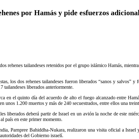
rehenes por Hamás y pide esfuerzos adiciona
s dos rehenes tailandeses retenidos por el grupo islámico Hamás, mientra
stas, los dos rehenes tailandeses fueron liberados “sanos y salvos” y
17 tailandeses liberados anteriormente.
rca en el quinto día del acuerdo de alto el fuego alcanzado entre Hamás
ó en unos 1.200 muertos y más de 240 secuestrados, entre ellos una treint
les liberados deberá partir de Israel en un avión la noche de este miér
 al país en este primer momento.
andia, Parnpree Bahiddha-Nukara, realizaron una visita oficial a Israe
autoridades del Gobierno israelí.