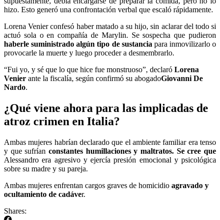
supuestamente, debía encargarse de preparar la comida, pero no lo
hizo. Esto generó una confrontación verbal que escaló rápidamente.
Lorena Venier confesó haber matado a su hijo, sin aclarar del todo si
actuó sola o en compañía de Marylin. Se sospecha que pudieron
haberle suministrado algún tipo de sustancia
para inmovilizarlo o
provocarle la muerte y luego proceder a desmembrarlo.
“Fui yo, y sé que lo que hice fue monstruoso”, declaró
Lorena
Venier
ante la fiscalía, según confirmó su abogado
Giovanni De
Nardo
.
¿Qué viene ahora para las implicadas de
atroz crimen en Italia?
Ambas mujeres habrían declarado que el ambiente familiar era tenso
y que sufrían
constantes humillaciones y maltratos. Se cree que
Alessandro era agresivo y ejercía presión emocional y psicológica
sobre su madre y su pareja.
Ambas mujeres enfrentan cargos graves de homicidio
agravado y
ocultamiento de cadáve
r.
Shares: