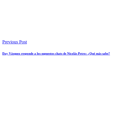
Previous Post
Day Vásquez responde a los supuestos chats de Nicolás Petro: ¿Qué más sabe?