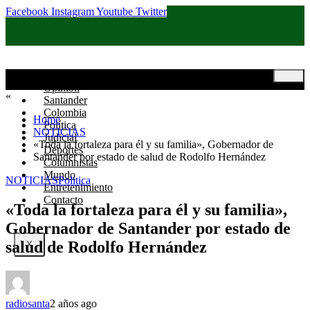
Facebook
Instagram
Youtube
Twitter
Inicio
Opinión
«
Santander
Colombia
Home
Política
NOTICIAS
Judicial
«Toda la fortaleza para él y su familia», Gobernador de
Deportes
Santander por estado de salud de Rodolfo Hernández
Columnistas
Mundo
NOTICIAS
Politica
Entretenimiento
Contacto
«Toda la fortaleza para él y su familia»,
Gobernador de Santander por estado de
salud de Rodolfo Hernández
X
radiosanta
2 años ago