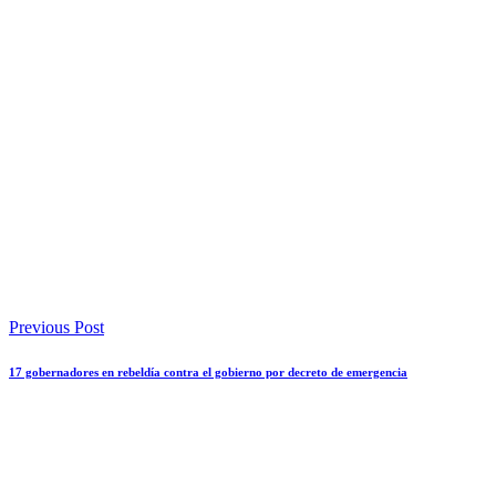
Previous Post
17 gobernadores en rebeldía contra el gobierno por decreto de emergencia