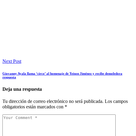
Next Post
Giovanny Ayala llama ‘circo’ al homenaje de Yeison Jiménez y recibe demoledora
respuesta
Deja una respuesta
Tu dirección de correo electrónico no será publicada.
Los campos
obligatorios están marcados con
*