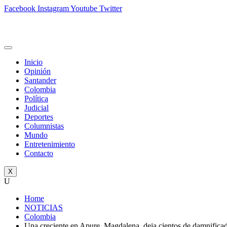
Facebook
Instagram
Youtube
Twitter
Inicio
Opinión
Santander
Colombia
Política
Judicial
Deportes
Columnistas
Mundo
Entretenimiento
Contacto
X
U
Home
NOTICIAS
Colombia
Una creciente en Apure, Magdalena, deja cientos de damnifica