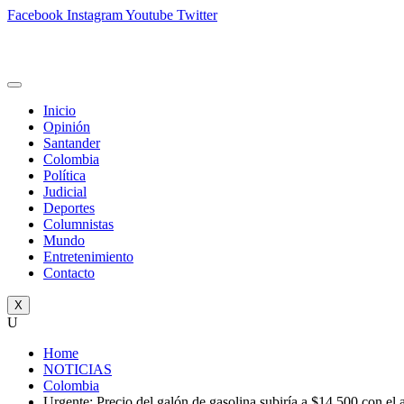
Facebook
Instagram
Youtube
Twitter
Inicio
Opinión
Santander
Colombia
Política
Judicial
Deportes
Columnistas
Mundo
Entretenimiento
Contacto
X
U
Home
NOTICIAS
Colombia
Urgente: Precio del galón de gasolina subiría a $14.500 con el 