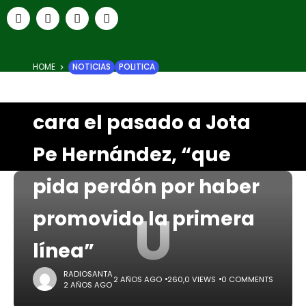
HOME
NOTICIAS
POLITICA
Uribismo le saca en
cara el pasado a Jota
Pe Hernández, “que
pida perdón por haber
U
promovido la primera
línea”
RADIOSANTA
2 AÑOS AGO
260,0 VIEWS
0 COMMENTS
2 AÑOS AGO