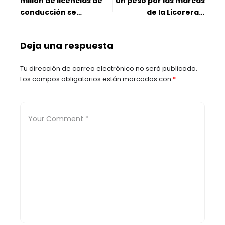
millón de licencias de
un peso por las marcas
conducción se
de la Licorera”:
vencerán este año
gobernador Juvenal
Díaz
Deja una respuesta
Tu dirección de correo electrónico no será publicada.
Los campos obligatorios están marcados con
*