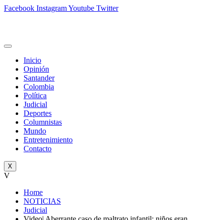
Facebook
Instagram
Youtube
Twitter
Inicio
Opinión
Santander
Colombia
Política
Judicial
Deportes
Columnistas
Mundo
Entretenimiento
Contacto
X
V
Home
NOTICIAS
Judicial
Video| Aberrante caso de maltrato infantil: niños eran