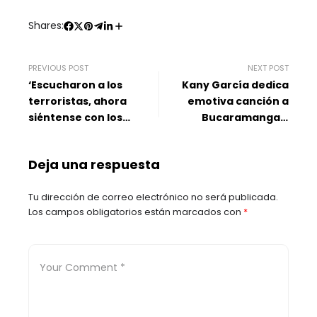
Shares:
PREVIOUS POST
NEXT POST
‘Escucharon a los
Kany García dedica
terroristas, ahora
emotiva canción a
siéntense con los
Bucaramanga y
transportadores’, el
emociona por su
reclamo de Beltrán al
concierto en octubre
Deja una respuesta
Gobierno Petro
Tu dirección de correo electrónico no será publicada.
Los campos obligatorios están marcados con
*