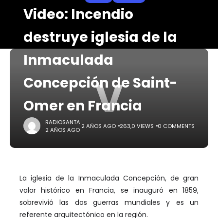
Video: Incendio
destruye iglesia de la
Inmaculada
V
Concepción de Saint-
Omer en Francia
RADIOSANTA
2 AÑOS AGO
263,0 VIEWS
0 COMMENTS
2 AÑOS AGO
La iglesia de la Inmaculada Concepción, de gran
valor histórico en Francia, se inauguró en 1859,
sobrevivió las dos guerras mundiales y es un
referente arquitectónico en la región.