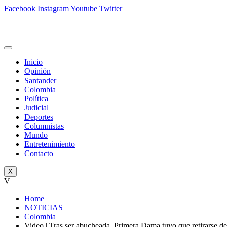
Facebook
Instagram
Youtube
Twitter
Inicio
Opinión
Santander
Colombia
Política
Judicial
Deportes
Columnistas
Mundo
Entretenimiento
Contacto
X
V
Home
NOTICIAS
Colombia
Video | Tras ser abucheada, Primera Dama tuvo que retirarse de 