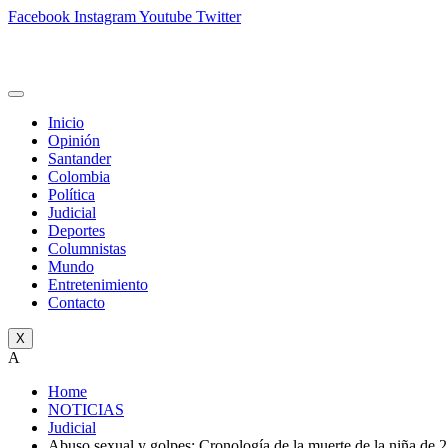
Facebook
Instagram
Youtube
Twitter
Inicio
Opinión
Santander
Colombia
Política
Judicial
Deportes
Columnistas
Mundo
Entretenimiento
Contacto
X
A
Home
NOTICIAS
Judicial
Abuso sexual y golpes: Cronología de la muerte de la niña de