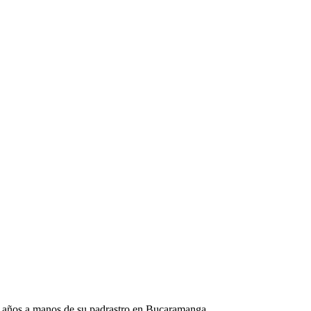
 2 años a manos de su padrastro en Bucaramanga