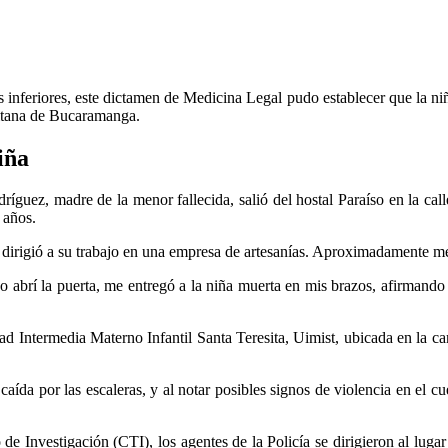
inferiores, este dictamen de Medicina Legal pudo establecer que la niña
litana de Bucaramanga.
iña
ríguez, madre de la menor fallecida, salió del hostal Paraíso en la call
 años.
 dirigió a su trabajo en una empresa de artesanías. Aproximadamente me
 abrí la puerta, me entregó a la niña muerta en mis brazos, afirmando q
d Intermedia Materno Infantil Santa Teresita, Uimist, ubicada en la car
aída por las escaleras, y al notar posibles signos de violencia en el cu
e Investigación (CTI), los agentes de la Policía se dirigieron al lugar 