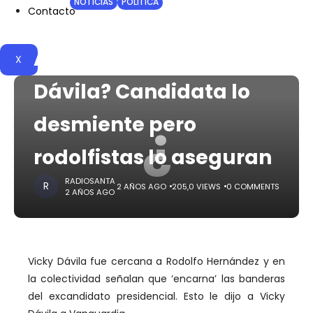
HOME
NOTICIAS
POLITICA
Contacto
¿Aval de la Liga
Anticorrupción a Vicky
X
Dávila? Candidata lo
¿
desmiente pero
rodolfistas lo aseguran
RADIOSANTA
2 AÑOS AGO
205,0 VIEWS
0 COMMENTS
2 AÑOS AGO
Vicky Dávila fue cercana a Rodolfo Hernández y en
la colectividad señalan que ‘encarna’ las banderas
del excandidato presidencial. Esto le dijo a Vicky