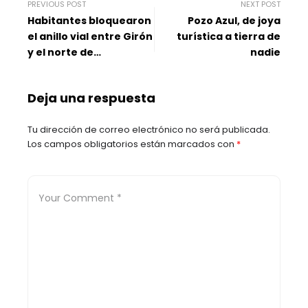
PREVIOUS POST
NEXT POST
Habitantes bloquearon
Pozo Azul, de joya
el anillo vial entre Girón
turística a tierra de
y el norte de
nadie
Bucaramanga por falta
de agua
Deja una respuesta
Tu dirección de correo electrónico no será publicada.
Los campos obligatorios están marcados con
*