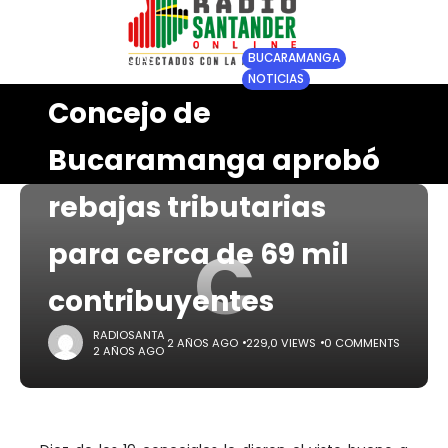
BUCARAMANGA
HOME
NOTICIAS
SANTANDER
NOTICIAS
Concejo de
Bucaramanga aprobó
rebajas tributarias
C
para cerca de 69 mil
contribuyentes
RADIOSANTA
2 AÑOS AGO
229,0 VIEWS
0 COMMENTS
2 AÑOS AGO