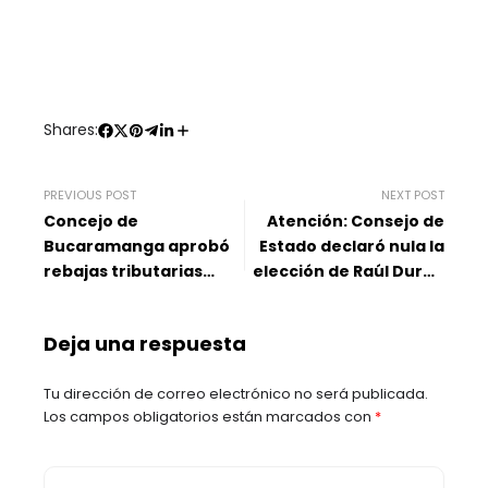
Shares:
PREVIOUS POST
NEXT POST
Concejo de
Atención: Consejo de
Bucaramanga aprobó
Estado declaró nula la
rebajas tributarias
elección de Raúl Durán
para cerca de 69 mil
como director de la CAS
contribuyentes
Deja una respuesta
Tu dirección de correo electrónico no será publicada.
Los campos obligatorios están marcados con
*