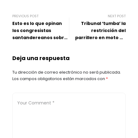
PREVIOUS POST
NEXT POST
Esto es lo que opinan
Tribunal ‘tumba’ la
los congresistas
restricción del
santandereanos sobre
parrillero en moto en
la consulta popular: ¿a
Bucaramanga,
favor o en contra?
Floridablanca, Girón y
Deja una respuesta
Piedecuesta
Tu dirección de correo electrónico no será publicada.
Los campos obligatorios están marcados con
*