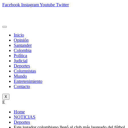
Facebook
Instagram
Youtube
Twitter
Inicio
Opinión
Santander
Colombia
Política
Judicial
Deportes
Columnistas
Mundo
Entretenimiento
Contacto
X
E
Home
NOTICIAS
Deportes
Este jugador colombiano llegó al club más laureado del fútbol