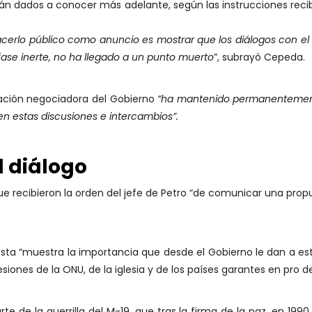
rán dados a conocer más adelante, según las instrucciones reci
acerlo público como anuncio es mostrar que los diálogos con el E
fase inerte, no ha llegado a un punto muerto
”, subrayó Cepeda.
ación negociadora del Gobierno
“ha mantenido permanentement
en estas discusiones e intercambios”.
l diálogo
e recibieron la orden del jefe de Petro “de comunicar una propu
esta “muestra la importancia que desde el Gobierno le dan a es
esiones de la ONU, de la iglesia y de los países garantes en pro d
rte de la guerrilla del M-19, que tras la firma de la paz, en 1990,