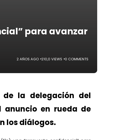
ncial” para avanzar
2 AÑOS AGO
210,0 VIEWS
0 COMMENTS
 de la delegación del
el anuncio en rueda de
 los diálogos.